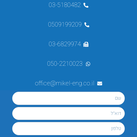
03-5180482
0509199209
03-6829974
050-2210023
office@mikel-eng.co.il