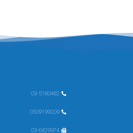
03-5180482
0509199209
03-6829974