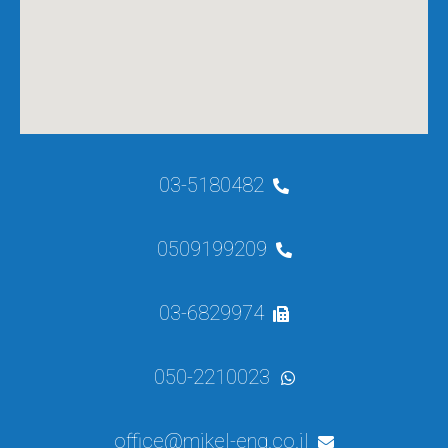
03-5180482
0509199209
03-6829974
050-2210023
office@mikel-eng.co.il