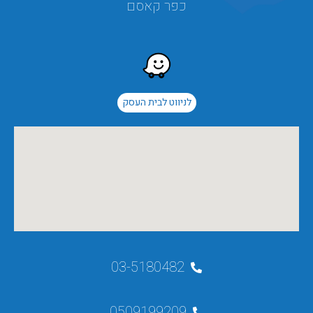
כפר קאסם
לניווט לבית העסק
03-5180482
0509199209