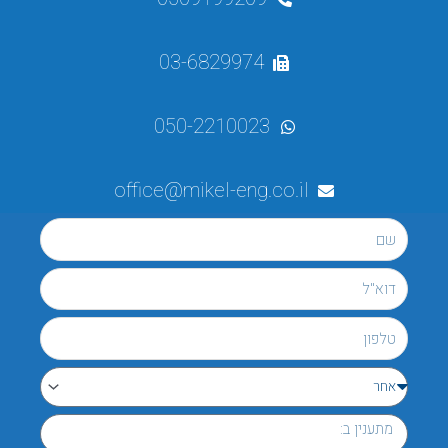
03-6829974
050-2210023
office@mikel-eng.co.il