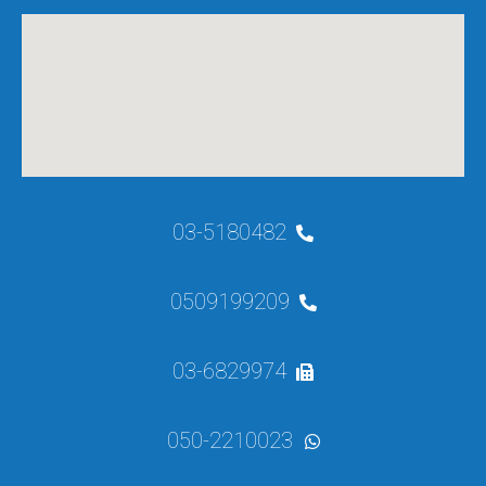
03-5180482
0509199209
03-6829974
050-2210023