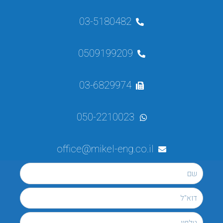
03-5180482
0509199209
03-6829974
050-2210023
office@mikel-eng.co.il