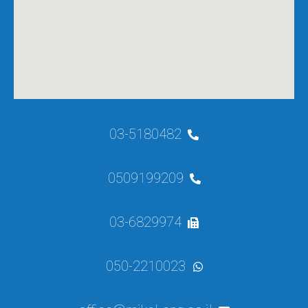
03-5180482
0509199209
03-6829974
050-2210023