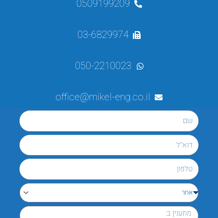
0509199209
03-6829974
050-2210023
office@mikel-eng.co.il