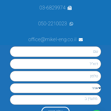
03-6829974
050-2210023
office@mikel-eng.co.il