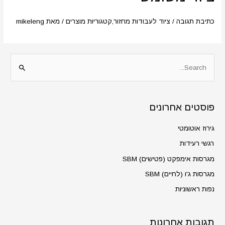
כתיבת תגובה
/
ציוד לעבודות מחזור
,
קטגוריות מוצרים
/ מאת
mikeleng
S
e
a
פוסטים אחרונים
r
c
גירוז אוטומטי
h
רגשי רעידות
f
מגרסות אימפקט (פטישים) SBM
o
מגרסות ג'ו (לחיים) SBM
r
נפות ראשוניות
:
תגובות אחרונות