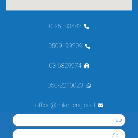
03-5180482
0509199209
03-6829974
050-2210023
office@mikel-eng.co.il