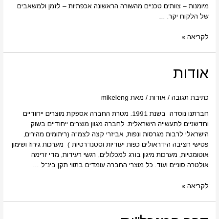
מיומנות – צוותים טכניים מהשורה הראשונה אכפתיות – לזמן ולמשאבים
של הלקוח יקר. …
לקריאה »
אודות
אודות
כתיבת תגובה
/
אודות
/ מאת
mikeleng
חברתנו נוסדה בשנת 1991. מטרת החברה אספקת מוצרים ייחודיים
וחדשניים לתעשייה הישראלית. לחברה מגוון מוצרים ייחודיים בשוק
הישראלי לרבות מגרסות ונפות, אביזרי קצה לצמ"ה (ריתומים מהירים,
פטישי חציבה הידראולים כפות יעודיות וסטנדרטיות ) מערכות גירוז ושימון
אוטומטיות, מערכות מיגון בורג למכלולים, רגשי רעידות, מדי זרימה
אולטרה סוניים ועוד. כל מוצרי החברה עומדים בתווי תקן בינ"ל …
לקריאה »
דבר