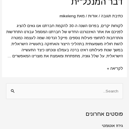
דבר המנכל"ית
המנכל"ית
כתיבת תגובה
/
אודות
/ מאת
mikeleng
לקוחות יקרים, בפרוס השנה ה-30 להקמת חברתנו אנו גאים להציג
לפניכם את אתר האינטרנט החדש של חברתנו המסמל עבורנו התחדשות
והתרחבות לתחומי פעילות נוספים. מייקל הנדסה שמה לעצמה כמטרה
להוות חוליה משמעותית בתהליכי הייצור והאחזקה בתעשייה הישראלית.
במשך שנות פעילותנו ראינו ברכה בעמלנו ונוכחנו כיצד התעשייה
הישראלית, על שלל גווניה, מתפתחת ומאמצת את מוצרינו המאפשרים …
לקריאה »
S
e
a
פוסטים אחרונים
r
c
גירוז אוטומטי