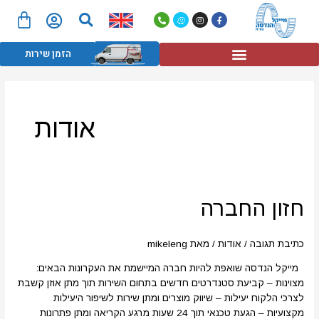
חיפוש
ילוג
עג
P
W
I
F
תוכן
h
a
n
a
קנ
o
z
s
c
n
e
t
e
תפריט
e
a
b
הזמן שירות
-
g
o
a
r
o
l
a
k
t
m
-
f
אודות
חזון
חזון החברה
החברה
כתיבת תגובה
/
אודות
/ מאת
mikeleng
מייקל הנדסה שואפת להיות חברה המיישמת את העקרונות הבאים:
מצוינות – קביעת סטנדרטים חדשים בתחום השירות תוך מתן אוזן קשבת
לצרכי הלקוח יעילות – שיווק מוצרים ומתן שירות לשיפור היעילות
מקצועיות – הגעת טכנאי תוך 24 שעות מרגע הקריאה ומתן פתרונות