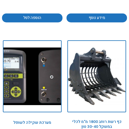
מידע נוסף
הוספה לסל
כף רשת רוחב 1800 מ"מ לכלי
מערכת שקילה לשופל
במשקל 30-40 טון