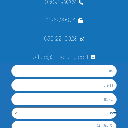
0509199209
03-6829974
050-2210023
office@mikel-eng.co.il