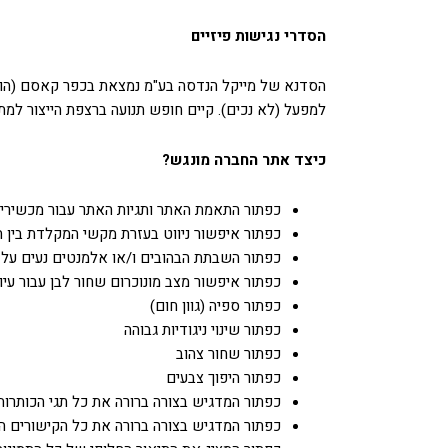
הסדרי נגישות פיזיים
הסדנא של מייקל הנדסה בע"מ נמצאת בכפר קאסם (הוראות
למפעל (לא נכים). קיים חופש תנועה ברצפת הייצור למתנ
כיצד אתר החברה מונגש?
כפתור התאמת האתר ותגיות האתר עבור מכשירי עז
כפתור איפשור ניווט בעזרת מקשי המקלדת בין 
כפתור השבתת הבהובים ו/או אלמנטים נעים על
כפתור איפשור מצב מונוכרום שחור לבן עבור עיוו
כפתור ספיה (גוון חום)
כפתור שינוי ניגודיות גבוהה
כפתור שחור צהוב
כפתור היפוך צבעים
כפתור המדגיש בצורה ברורה את כל תגי הכותרות
כפתור המדגיש בצורה ברורה את כל הקישורים ה