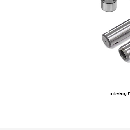
ת
mikeleng